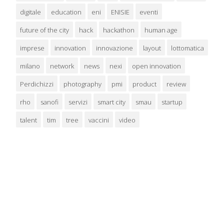
digitale
education
eni
ENISIE
eventi
future of the city
hack
hackathon
human age
imprese
innovation
innovazione
layout
lottomatica
milano
network
news
nexi
open innovation
Perdichizzi
photography
pmi
product
review
rho
sanofi
servizi
smart city
smau
startup
talent
tim
tree
vaccini
video