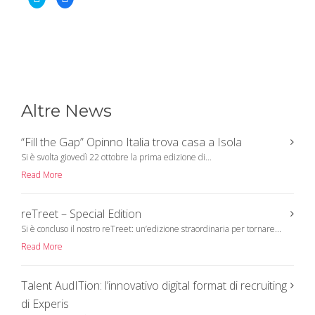
l
l
i
i
c
c
k
k
t
t
o
o
s
s
h
h
a
a
r
r
e
e
o
o
n
n
Altre News
T
F
w
a
i
c
t
e
“Fill the Gap” Opinno Italia trova casa a Isola
t
b
e
o
Si è svolta giovedì 22 ottobre la prima edizione di...
r
o
(
k
Read More
O
(
p
O
e
p
n
e
reTreet – Special Edition
s
n
i
s
Si è concluso il nostro reTreet: un’edizione straordinaria per tornare...
n
i
n
n
Read More
e
n
w
e
w
w
i
w
n
i
Talent AudITion: l’innovativo digital format di recruiting
d
n
o
d
di Experis
w
o