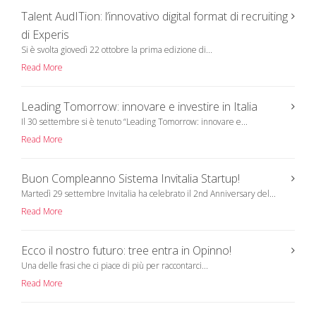
i
s
n
i
Talent AudITion: l’innovativo digital format di recruiting
n
n
e
n
di Experis
w
e
w
w
Si è svolta giovedì 22 ottobre la prima edizione di...
i
w
n
i
Read More
d
n
o
d
w
o
)
w
)
Leading Tomorrow: innovare e investire in Italia
Il 30 settembre si è tenuto “Leading Tomorrow: innovare e...
Read More
Buon Compleanno Sistema Invitalia Startup!
Martedì 29 settembre Invitalia ha celebrato il 2nd Anniversary del...
Read More
Ecco il nostro futuro: tree entra in Opinno!
Una delle frasi che ci piace di più per raccontarci...
Read More