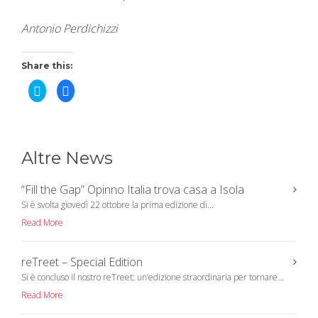
Antonio Perdichizzi
Share this:
C
C
l
l
i
i
c
c
k
k
t
t
o
o
s
s
Altre News
h
h
a
a
r
r
e
e
“Fill the Gap” Opinno Italia trova casa a Isola
o
o
n
n
Si è svolta giovedì 22 ottobre la prima edizione di...
T
F
w
a
Read More
i
c
t
e
t
b
e
o
r
o
reTreet – Special Edition
(
k
O
(
Si è concluso il nostro reTreet: un’edizione straordinaria per tornare...
p
O
e
p
Read More
n
e
s
n